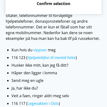
Confirm selection
De fleste har et eget felt på russekortet hvor det står
tlf. Her er det mange russ som har morsomme
sitater, telefonnummer til forskjellige
hjelpetelefoner, donasjonstelefoner og andre
telefonnummer. Det er kun et fåtall som har sitt
egne mobilnummer. Nedenfor kan dere se noen
eksempler på hva man kan ha bak tlf på russekortet.
Kun hvis du
vippser
meg
116 123 (
Hjelpetelefon til mental helse
)
Husker ikke mitt, kan jeg få ditt?
Håper den ligger i lomma
Send meg en ugle
Ja, har ikke du?
Veit a faen, ringer aldri meg selv
116 117 (
Legevakten i Oslo
)