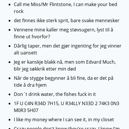
Call me Miss/Mr Flintstone, I can make your bed
rock
det finnes ikke sterk sprit, bare svake mennesker
Vennene mine kaller meg støvsugern, lyst til å
finne ut hvorfor?
Dårlig taper, men det gjør ingenting for jeg vinner
alt uansett
Jeg er kanskje blakk nå, men som Edvard Much,
blir jeg søkkrik etter min død
Når de stygge begynner å bli fine, da er det på
tide å dra hjem
Don´t drink water, the fishes fuck in it
1F U C4N R34D 7H15, U R34LLY N33D 2 74K3 0N3
M0R3 5H07
I like my money where I can see it, in my closet
Crazy people don't know they're crazy. I know I'm