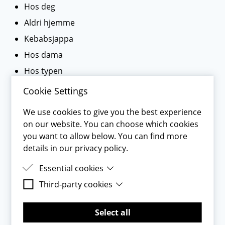
Hos deg
Aldri hjemme
Kebabsjappa
Hos dama
Hos typen
Nudiststranda
Cookie Settings
Rett borti her
We use cookies to give you the best experience
Gulesider.no
on our website. You can choose which cookies
Langt inni gokk
you want to allow below. You can find more
details in our privacy policy.
girikkeadressentilfremmede.no
Området du bor (eksempel Oslo, Trondheim,
Essential cookies
Stavanger eller Bergen)
Third-party cookies
Essential cookies are cookies that are needed
for the proper functioning of the website.
Third-party cookies are cookies set by third-
Telefonnummer på russekort
party software to enable features such as
Select all
Google Maps.