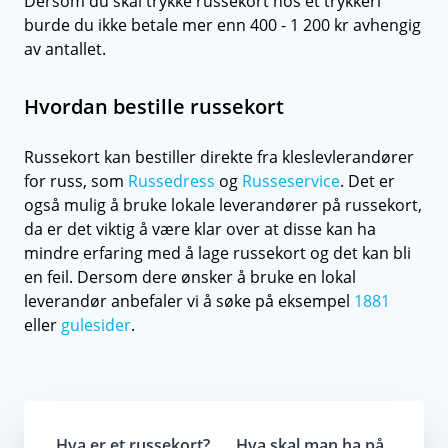
Dersom du skal trykke russekort hos et trykkeri
burde du ikke betale mer enn 400 - 1 200 kr avhengig
av antallet.
Hvordan bestille russekort
Russekort kan bestiller direkte fra kleslevlerandører
for russ, som
Russedress
og
Russeservice
. Det er
også mulig å bruke lokale leverandører på russekort,
da er det viktig å være klar over at disse kan ha
mindre erfaring med å lage russekort og det kan bli
en feil. Dersom dere ønsker å bruke en lokal
leverandør anbefaler vi å søke på eksempel
1881
eller
gulesider
.
Hva er et russekort?
Hva skal man ha på